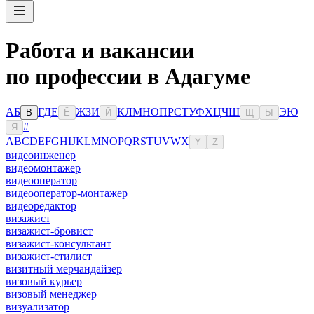
Работа и вакансии
по профессии в Адагуме
А
Б
Г
Д
Е
Ж
З
И
К
Л
М
Н
О
П
Р
С
Т
У
Ф
Х
Ц
Ч
Ш
Э
Ю
В
Ё
Й
Щ
Ы
#
Я
A
B
C
D
E
F
G
H
I
J
K
L
M
N
O
P
Q
R
S
T
U
V
W
X
Y
Z
видеоинженер
видеомонтажер
видеооператор
видеооператор-монтажер
видеоредактор
визажист
визажист-бровист
визажист-консультант
визажист-стилист
визитный мерчандайзер
визовый курьер
визовый менеджер
визуализатор