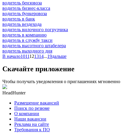
водитель бензовоза
водитель бизнес-класса
водитель бункеровоза
водитель в банк
водитель вездехода
водитель вилочного погрузчика
водитель в компанию
водитель в службу такси
водитель высотного штабелера
водитель выходного дня
В начало
10
11
12
13
14
...
19
дальше
Скачайте приложение
Чтобы получать уведомления о приглашениях мгновенно
HeadHunter
Размещение вакансий
Поиск по резюме
О компании
Наши вакансии
Реклама на сайте
Требования к ПО