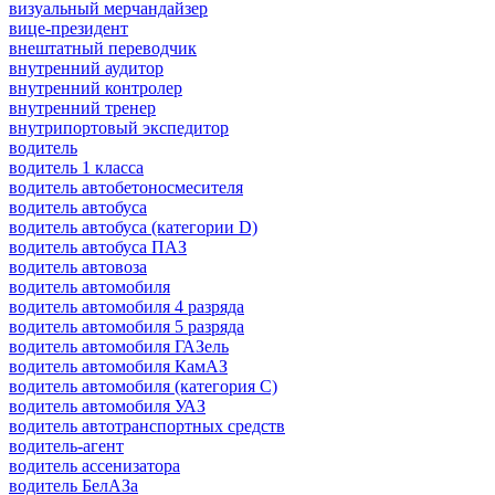
визуальный мерчандайзер
вице-президент
внештатный переводчик
внутренний аудитор
внутренний контролер
внутренний тренер
внутрипортовый экспедитор
водитель
водитель 1 класса
водитель автобетоносмесителя
водитель автобуса
водитель автобуса (категории D)
водитель автобуса ПАЗ
водитель автовоза
водитель автомобиля
водитель автомобиля 4 разряда
водитель автомобиля 5 разряда
водитель автомобиля ГАЗель
водитель автомобиля КамАЗ
водитель автомобиля (категория C)
водитель автомобиля УАЗ
водитель автотранспортных средств
водитель-агент
водитель ассенизатора
водитель БелАЗа