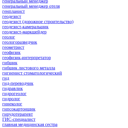
генеральный менеджер
генеральный менеджер отеля
генпланист
геодезист
геодезист (дорожное строительство)
геодезист-камеральщик
геодезист-маркшейдер
геолог
геологоразведчик
геометрист
геофизик
геофизик-интерпретатор
гибщик
гибщик листового металла
гигиенист стоматологический
гид
гид-переводчик
гидравлик
гидрогеолог
гидролог
гинеколог
гипсокартонщик
гирудотерапевт
ГИС-специалист
главная медицинская сестра