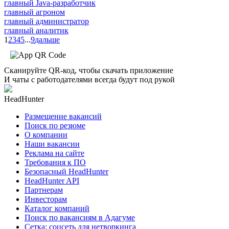
главный Java-разработчик
главный агроном
главный администратор
главный аналитик
1
2
3
4
5
...
9
дальше
Сканируйте QR-код, чтобы скачать приложение
И чаты с работодателями всегда будут под рукой
HeadHunter
Размещение вакансий
Поиск по резюме
О компании
Наши вакансии
Реклама на сайте
Требования к ПО
Безопасный HeadHunter
HeadHunter API
Партнерам
Инвесторам
Каталог компаний
Поиск по вакансиям в Адагуме
Сетка: соцсеть для нетворкинга