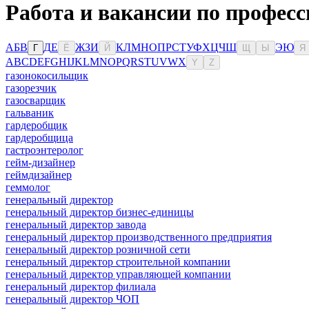
Работа и вакансии по професс
А
Б
В
Д
Е
Ж
З
И
К
Л
М
Н
О
П
Р
С
Т
У
Ф
Х
Ц
Ч
Ш
Э
Ю
Г
Ё
Й
Щ
Ы
Я
A
B
C
D
E
F
G
H
I
J
K
L
M
N
O
P
Q
R
S
T
U
V
W
X
Y
Z
газонокосильщик
газорезчик
газосварщик
гальваник
гардеробщик
гардеробщица
гастроэнтеролог
гейм-дизайнер
геймдизайнер
геммолог
генеральный директор
генеральный директор бизнес-единицы
генеральный директор завода
генеральный директор производственного предприятия
генеральный директор розничной сети
генеральный директор строительной компании
генеральный директор управляющей компании
генеральный директор филиала
генеральный директор ЧОП