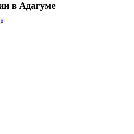
ии в Адагуме
#