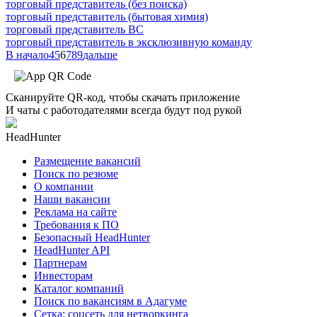
торговый представитель (без поиска)
торговый представитель (бытовая химия)
торговый представитель ВС
торговый представитель в эксклюзивную команду
В начало
4
5
6
7
8
9
дальше
Сканируйте QR-код, чтобы скачать приложение
И чаты с работодателями всегда будут под рукой
HeadHunter
Размещение вакансий
Поиск по резюме
О компании
Наши вакансии
Реклама на сайте
Требования к ПО
Безопасный HeadHunter
HeadHunter API
Партнерам
Инвесторам
Каталог компаний
Поиск по вакансиям в Адагуме
Сетка: соцсеть для нетворкинга