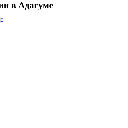
ии в Адагуме
#