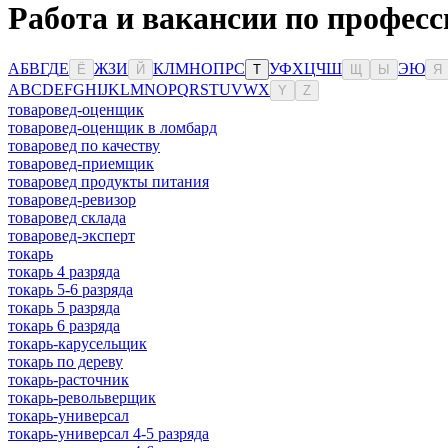
Работа и вакансии по професс
А
Б
В
Г
Д
Е
Ж
З
И
К
Л
М
Н
О
П
Р
С
У
Ф
Х
Ц
Ч
Ш
Э
Ю
Ё
Й
Т
Щ
Ы
Я
A
B
C
D
E
F
G
H
I
J
K
L
M
N
O
P
Q
R
S
T
U
V
W
X
Y
Z
товаровед-оценщик
товаровед-оценщик в ломбард
товаровед по качеству
товаровед-приемщик
товаровед продукты питания
товаровед-ревизор
товаровед склада
товаровед-эксперт
токарь
токарь 4 разряда
токарь 5-6 разряда
токарь 5 разряда
токарь 6 разряда
токарь-карусельщик
токарь по дереву
токарь-расточник
токарь-револьверщик
токарь-универсал
токарь-универсал 4-5 разряда