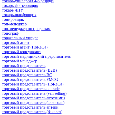
токарь-универсал 4-6 разряда
токарь-фрезеровщик
токарь ЧПУ
токарь-шлифовщик
тонировщик
топ-менеджер
топ-менеджер по продажам
топограф
торакальный хирург
торговый агент
торговый агент (HoReCa)
торговый консультант
торговый медицинский представитель
торговый менеджер
торговый представитель
торговый представитель (B2B)
торговый представитель BC
торговый представитель FMCG
торговый представитель (HoReCa)
торговый представитель on trade
торговый представитель (van selling)
торговый представитель автохимия
торговый представитель (алкоголь)
торговый представитель аптеки
торговый представитель (бакалея)