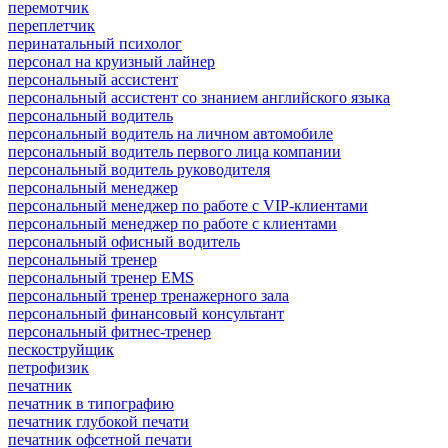
перемотчик
переплетчик
перинатальный психолог
персонал на круизный лайнер
персональный ассистент
персональный ассистент со знанием английского языка
персональный водитель
персональный водитель на личном автомобиле
персональный водитель первого лица компании
персональный водитель руководителя
персональный менеджер
персональный менеджер по работе с VIP-клиентами
персональный менеджер по работе с клиентами
персональный офисный водитель
персональный тренер
персональный тренер EMS
персональный тренер тренажерного зала
персональный финансовый консультант
персональный фитнес-тренер
пескоструйщик
петрофизик
печатник
печатник в типографию
печатник глубокой печати
печатник офсетной печати