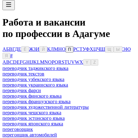
Работа и вакансии
по профессии в Адагуме
А
Б
В
Г
Д
Е
Ж
З
И
К
Л
М
Н
О
Р
С
Т
У
Ф
Х
Ц
Ч
Ш
Э
Ю
Ё
Й
П
Щ
Ы
#
Я
A
B
C
D
E
F
G
H
I
J
K
L
M
N
O
P
Q
R
S
T
U
V
W
X
Y
Z
переводчик таджикского языка
переводчик текстов
переводчик узбекского языка
переводчик украинского языка
переводчик фарси
переводчик финского языка
переводчик французского языка
переводчик художественной литературы
переводчик чешского языка
переводчик эстонского языка
переводчик японского языка
переговорщик
перегонщик автомобилей