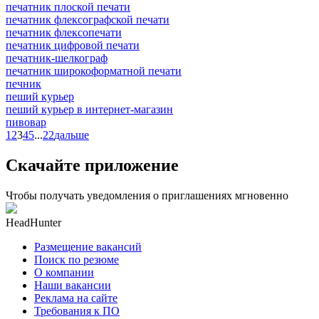
печатник плоской печати
печатник флексографской печати
печатник флексопечати
печатник цифровой печати
печатник-шелкограф
печатник широкоформатной печати
печник
пеший курьер
пеший курьер в интернет-магазин
пивовар
1
2
3
4
5
...
22
дальше
Скачайте приложение
Чтобы получать уведомления о приглашениях мгновенно
HeadHunter
Размещение вакансий
Поиск по резюме
О компании
Наши вакансии
Реклама на сайте
Требования к ПО