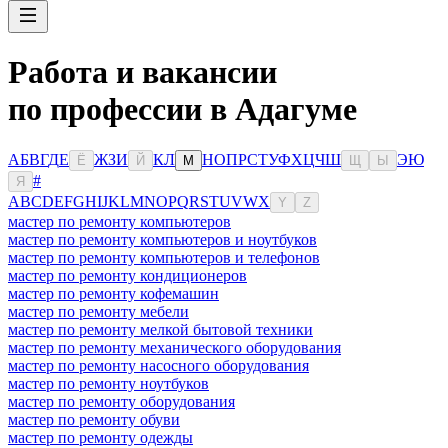
Работа и вакансии
по профессии в Адагуме
А
Б
В
Г
Д
Е
Ж
З
И
К
Л
Н
О
П
Р
С
Т
У
Ф
Х
Ц
Ч
Ш
Э
Ю
Ё
Й
М
Щ
Ы
#
Я
A
B
C
D
E
F
G
H
I
J
K
L
M
N
O
P
Q
R
S
T
U
V
W
X
Y
Z
мастер по ремонту компьютеров
мастер по ремонту компьютеров и ноутбуков
мастер по ремонту компьютеров и телефонов
мастер по ремонту кондиционеров
мастер по ремонту кофемашин
мастер по ремонту мебели
мастер по ремонту мелкой бытовой техники
мастер по ремонту механического оборудования
мастер по ремонту насосного оборудования
мастер по ремонту ноутбуков
мастер по ремонту оборудования
мастер по ремонту обуви
мастер по ремонту одежды