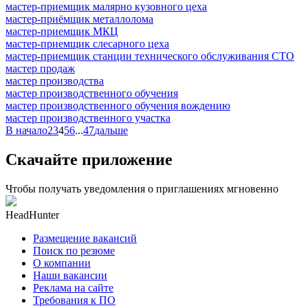
мастер-приемщик малярно кузовного цеха
мастер-приёмщик металлолома
мастер-приемщик МКЦ
мастер-приемщик слесарного цеха
мастер-приемщик станции технического обслуживания СТО
мастер продаж
мастер производства
мастер производственного обучения
мастер производственного обучения вождению
мастер производственного участка
В начало
2
3
4
5
6
...
47
дальше
Скачайте приложение
Чтобы получать уведомления о приглашениях мгновенно
HeadHunter
Размещение вакансий
Поиск по резюме
О компании
Наши вакансии
Реклама на сайте
Требования к ПО