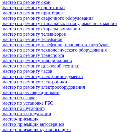
мастер по ремонту окон
мастер по ремонту оргтехники
мастер по ремонту принтеров
мастер по ремонту сварочного оборудования
мастер по ремонту стиральных и посудомоечных машин
мастер по ремонту стиральных машин
мастер по ремонту телевизоров
мастер по ремонту телефонов
мастер по ремонту телефонов, планшетов, ноутбуков
мастер по ремонту технологического оборудования
мастер по ремонту транспорта
мастер по ремонту холодильников
мастер по ремонту цифровой техники
мастер по ремонту часов
мастер по ремонту электроинструмента
мастер по ремонту электроники
мастер по ремонту электрооборудования
мастер по реставрации ванн
мастер по сварке
мастер по установке ГБО
мастер по шугарингу
мастер по эксплуатации
мастер-приемщик
мастер-приемщик автосервиса
мастер-приемщик кузовного цеха