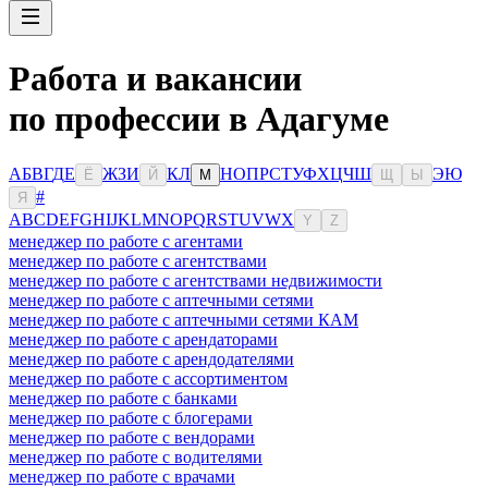
Работа и вакансии
по профессии в Адагуме
А
Б
В
Г
Д
Е
Ж
З
И
К
Л
Н
О
П
Р
С
Т
У
Ф
Х
Ц
Ч
Ш
Э
Ю
Ё
Й
М
Щ
Ы
#
Я
A
B
C
D
E
F
G
H
I
J
K
L
M
N
O
P
Q
R
S
T
U
V
W
X
Y
Z
менеджер по работе с агентами
менеджер по работе с агентствами
менеджер по работе с агентствами недвижимости
менеджер по работе с аптечными сетями
менеджер по работе с аптечными сетями КАМ
менеджер по работе с арендаторами
менеджер по работе с арендодателями
менеджер по работе с ассортиментом
менеджер по работе с банками
менеджер по работе с блогерами
менеджер по работе с вендорами
менеджер по работе с водителями
менеджер по работе с врачами