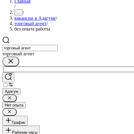
Главная
/
/
...
вакансии в Адагуме
/
торговый агент
/
без опыта работы
торговый агент
Адагум
Нет опыта
График
Рабочие часы