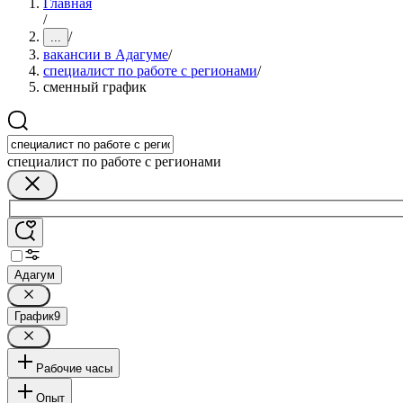
Главная
/
/
...
вакансии в Адагуме
/
специалист по работе с регионами
/
сменный график
специалист по работе с регионами
Адагум
График
9
Рабочие часы
Опыт