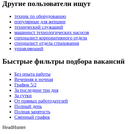
Другие пользователи ищут
техник по оборудованию
популярные для женщин
технический служащий
машинист технологических насосов
специалист корпоративного отдела
специалист отдела страхования
управляющий
Быстрые фильтры подбора вакансий
Без опыта работы
Вечерняя и ночная
График 5/2
За последние три дня
За сутки
От прямых работодателей
Полный день
Полная занятость
Сменный график
HeadHunter