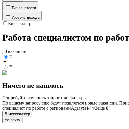
Тип занятости
Уровень дохода
Ещё фильтры
Работа специалистом по рабо
, 0 вакансий
Ничего не нашлось
Попробуйте изменить запрос или фильтры
По вашему запросу ещё будут появляться новые вакансии. При
специалист по работе с регионами
Адагум
4/4
4/3
еще 8
В мессенджер
На почту