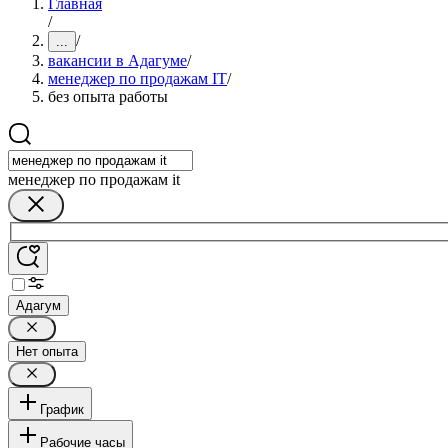
Главная
/
/
...
вакансии в Адагуме
/
менеджер по продажам IT
/
без опыта работы
менеджер по продажам it
Адагум
Нет опыта
График
Рабочие часы