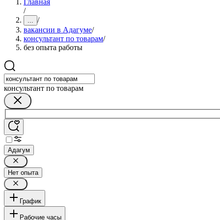
Главная
/
/
...
вакансии в Адагуме
/
консультант по товарам
/
без опыта работы
консультант по товарам
Адагум
Нет опыта
График
Рабочие часы