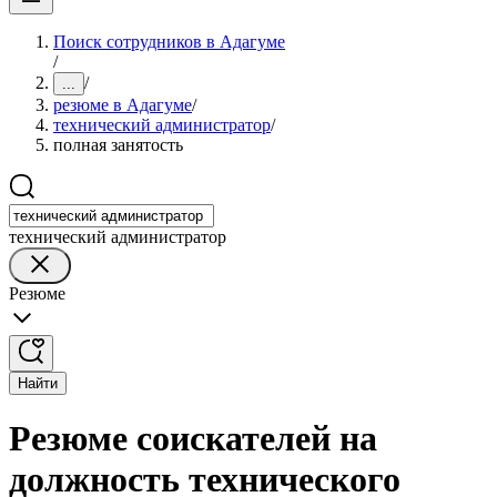
Поиск сотрудников в Адагуме
/
/
...
резюме в Адагуме
/
технический администратор
/
полная занятость
технический администратор
Резюме
Найти
Резюме соискателей на
должность технического