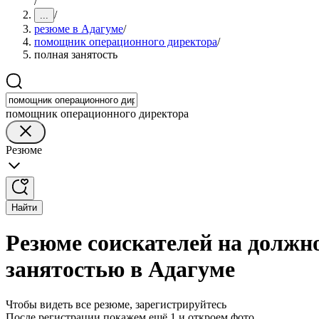
/
/
...
резюме в Адагуме
/
помощник операционного директора
/
полная занятость
помощник операционного директора
Резюме
Найти
Резюме соискателей на должн
занятостью в Адагуме
Чтобы видеть все резюме, зарегистрируйтесь
После регистрации покажем ещё 1 и откроем фото