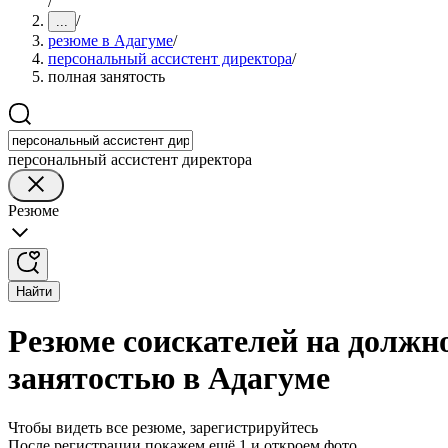
/
/
...
резюме в Адагуме
/
персональный ассистент директора
/
полная занятость
персональный ассистент директора
Резюме
Найти
Резюме соискателей на должно
занятостью в Адагуме
Чтобы видеть все резюме, зарегистрируйтесь
После регистрации покажем ещё 1 и откроем фото