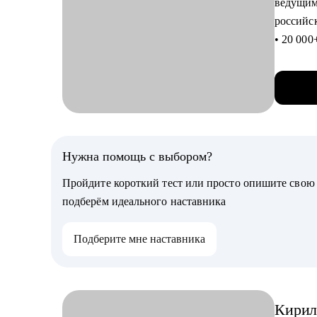
ведущим
• Соста
российс
• Подго
• 20 00
• Выйти
• 10 000
• Найти
до С-lev
• Опред
• 500+ 
• Выстр
• 30% к
• Уйти 
руководи
• Созда
• Знание
Нужна помощь с выбором?
• Найти
• Специа
• Выстр
Пройдите короткий тест или просто опишите сво
учетом 
• Как с
подберём идеального наставника
• Коучи
сотрудн
Кому мо
Подберите мне наставника
• Начи
С чем п
• Юрист
• Подгот
• Собст
Кирил
• Созда