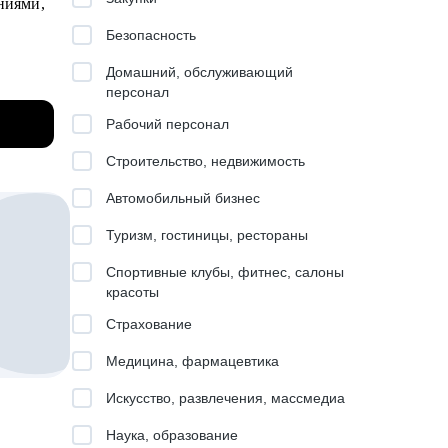
ниями,
Безопасность
ты
Домашний, обслуживающий
junior
персонал
Рабочий персонал
.
Строительство, недвижимость
Автомобильный бизнес
жения
ций.
Туризм, гостиницы, рестораны
еков с
Спортивные клубы, фитнес, салоны
а
красоты
Страхование
Медицина, фармацевтика
ок
Искусство, развлечения, массмедиа
Наука, образование