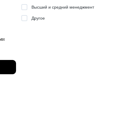
Высший и средний менеджмент
ьтаты.
Другое
.
ыми
ения и