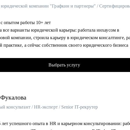
 с опытом работы 10+ лет
а все варианты юридической карьеры: работала инхаусом в
зовой компании, строила карьеру в юридическом консалтинге, р
й практике, а сейчас собственник своего юридического бизнеса
лог в телеграмм
аюсь менторством и карьерными консультациями с 2022 года, п
Выбрать услугу
 найти свою специализацию и выстроить классную карьеру
ляю командой из 5 человек
ала юристов как работодатель и помогала искать сотрудников д
иям
Фукалова
паю с докладами для юристов, студентов по карьерному продв
а более 10 карьерных консультаций, в том числе, по запросу
й консультант / HR-эксперт / Senior IT-рекрутер
нников бизнеса для всей команды
5 лет успешного опыта в HR и карьерном консультировании: раб
омогу: