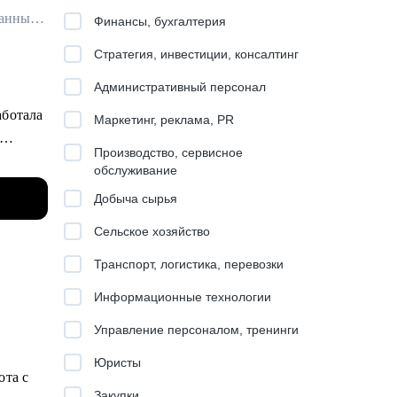
Партнер юридической компании "Графкин и партнеры" / Cертифицированный карьерный консультант для юристов
Финансы, бухгалтерия
Стратегия, инвестиции, консалтинг
Административный персонал
аботала
Маркетинг, реклама, PR
Производство, сервисное
обслуживание
омогаю
Добыча сырья
Сельское хозяйство
ругим
Транспорт, логистика, перевозки
Информационные технологии
ижению
Управление персоналом, тренинги
Юристы
ота с
Закупки