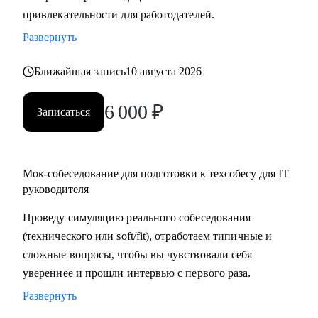
привлекательности для работодателей.
в момент срыва сроков или конфликтов в команде, помогу
найти пути выхода из трудных ситуаций.
Развернуть
Кому могу помочь:
Ближайшая запись
10 августа 2026
• Начинающим руководителям в IT.
6 000
₽
• Middle/Middle+ специалистам — чтобы усилить
Записаться
управленческую экспертизу и soft skills.
• Опытным руководителям, которые столкнулись с
трудным проектом, кризисом или командным конфликтом
Мок-собеседование для подготовки к техсобесу для IT
и хотят получить независимый взгляд.
руководителя
Проведу симуляцию реального собеседования
(технического или soft/fit), отработаем типичные и
сложные вопросы, чтобы вы чувствовали себя
увереннее и прошли интервью с первого раза.
Развернуть