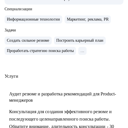
• Управляла портфелем из 30 продуктов.
• Помогаю стартапам.
Специализации
Информационные технологии
Маркетинг, реклама, PR
С чем помогу:
• Проверить ваши скиллы и разработать план роста.
Задачи
• Подготовить к собеседованиям, тестовым и самой работе.
Создать сильное резюме
Построить карьерный план
• Найти ваши точки роста и оптимальное применение
Проработать стратегию поиска работы
...
ваших текущих скиллов.
• Построить или доработать стратегию продукта.
• Понять, что делать дальше, если появилась идея продукта
• Найти зону кратного роста для вашего продукта, помочь
Услуги
посчитать рынок.
• Определить слабые места и минимизировать риски
Аудит резюме и разработка рекомендаций для Product-
вашего продукта и бизнеса
менеджеров
Консультация для создания эффективного резюме и
Кому могу помочь:
последующего целенаправленного поиска работы.
• Начинающим карьеру продакта.
Обратите внимание, длительность консультации - 30
• Профессионалам из смежных отраслей (маркетинг,