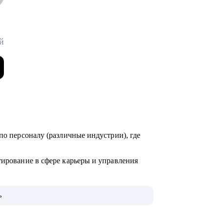
й
по персоналу (различные индустрии), где
тирование в сфере карьеры и управления
000+ карьерных консультаций, 8000+
ь