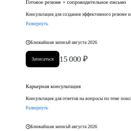
• Директор по производству
Готовое резюме + сопроводительное письмо
• ИТ-директор
Консультация для создания эффективного резюме 
• Директор по логистике и закупкам
Развернуть
• Директор по стратегическому развитию
• Директор по качеству
Ближайшая запись
8 августа 2026
Для своих клиентов я — Карьерный доктор, который
проблемы в области профессионального развития: вы
15 000
₽
Записаться
личную профессиональную уникальность, найти опти
замотивировать на движение к желаемой цели.
Карьерная консультация
Консультация для ответов на вопросы по теме поис
Развернуть
Ближайшая запись
8 августа 2026