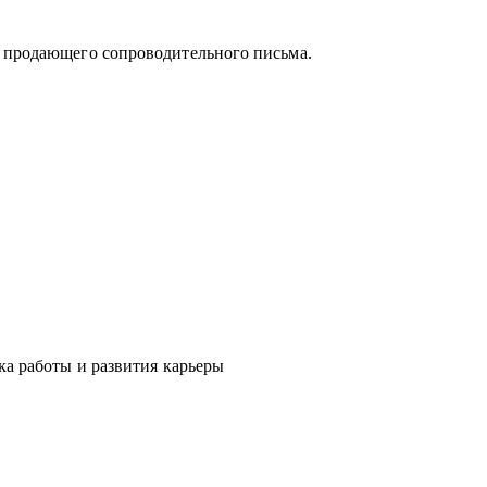
и продающего сопроводительного письма.
 поможет «диагностировать и вылечить»
явить сильные стороны и зоны роста, понять
мальное и актуальное решение, а также
ка работы и развития карьеры