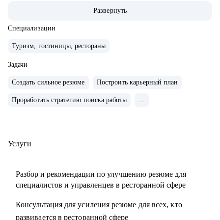
в регионах.
Развернуть
• Внедряла новые проекты в действующих ресторанах и
увеличивала оборот в 4 раза, налаживала собственное
Специализации
производство.
Туризм, гостиницы, рестораны
• Вырастила и отправила во взрослую жизнь более 30
управленцев, которые успешно развились в ресторанной
Задачи
сфере и работают по сей день.
Создать сильное резюме
Построить карьерный план
• Вывела 4 предприятия из убыточности, сформировала с
Проработать стратегию поиска работы
...
нуля более 20 ресторанных команд.
• Мой показатель укомплектованности на всех
предприятиях всегда более 90 % и даже сейчас. Я знаю, где
брать кадры и что с ними делать).
Услуги
• Провела более 300 собеседований с менеджерами и
управленцами ресторанов.
Разбор и рекомендации по улучшению резюме для
• Прожила пандемию с плюсовым результатом и сохранила
специалистов и управленцев в ресторанной сфере
всю команду (120 человек).
Консультация для усиления резюме для всех, кто
• Сейчас управляю ресторанным направлением
развивается в ресторанной сфере
отельяMirotel: ресторан и банкетный зал "Аджикинежаль",