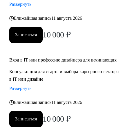
Развернуть
Кому могу помочь:
Ближайшая запись
11 августа 2026
• Для дизайнеров, UI, UX, продуктовых дизайнеров
• Тем, кто хочет стать дизайнером в IT
10 000
₽
Записаться
• Тем, кто хочет войти в IT и начать строить карьеру с нуля,
но не знает с чего начать
Обращайся ко мне, если нужна помощь с
Вход в IT или профессию дизайнера для начинающих
трудоустройством, ростом на текущем месте работы или
Консультация для старта и выбора карьерного вектора
определением куда и как расти
в IT или дизайне
Развернуть
Ближайшая запись
11 августа 2026
10 000
₽
Записаться