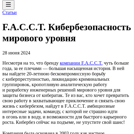
Статьи
F.A.C.C.T. Кибербезопасность
мирового уровня
28 июня 2024
Несмотря на то, что бренду
компании F.A.C.C.T.
чуть больше
года, за ее плечами — большая насыщенная история. В ней
вы найдете 20‑летнюю бескомпромиссную борьбу
с киберпреступностью, ликвидацию криминальных
группировок, кропотливую аналитическую работу
и разработку инженерных решений мирового уровня для
защиты бизнеса от кибератак. Те из вас, кто хочет превратить
свою работу в захватывающее приключение и связать свою
жизнь с кибербезом, найдут в F.A.C.C.T. амбициозные
интересные задачи, команду, с которой не страшно идти
в огонь или в воду, и возможности для быстрого карьерного
роста. Кибербез сейчас на подъеме, не упустите свой шанс!
Компания была основана в 2003 году как частное