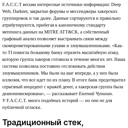
F.A.C.C.T весьма интересные источники информации: Deep
Web, Darknet, закрытые форумы и мессенджеры хакерских
группировок и так далее. Данные сортируются и правильно
атрибутируются, прибегая к каноничному стандарту
меппинга данных на MITRE ATT&CK, а собственный
графовый анализ позволяет выстраивать связи между
скомпрометированными узлами и злоумышленниками. «Как-
то TI помогла большому банку отразить масштабную атаку,
которую группа хакеров готовила в течение многих лет. Наша
система позволяла постоянно отслеживать действия
злоумышленников. Мы были на шаг впереди, а у них была
иллюзия, что все идет по их плану. В итоге банк предотвратил
серьезный инцидент с кражей денег, а хакерская группа была
деанонимизирована», — рассказывает
Евгений Чунихин
.
У F.A.C.C.T. много подобных историй — но они не для
публичной огласки.
Традиционный стек,