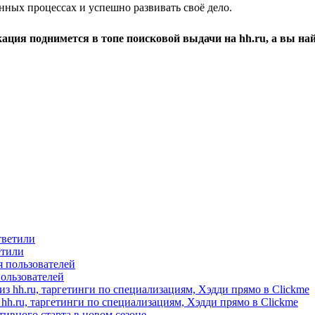
нных процессах и успешно развивать своё дело.
ция поднимется в топе поисковой выдачи на hh.ru, а вы най
етили
пользователей
hh.ru, таргетинги по специализациям, Хэдди прямо в Clickme