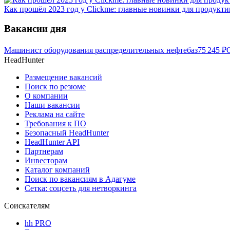
Как прошёл 2023 год у Clickme: главные новинки для продукти
Вакансии дня
Машинист оборудования распределительных нефтебаз
75 245
₽
HeadHunter
Размещение вакансий
Поиск по резюме
О компании
Наши вакансии
Реклама на сайте
Требования к ПО
Безопасный HeadHunter
HeadHunter API
Партнерам
Инвесторам
Каталог компаний
Поиск по вакансиям в Адагуме
Сетка: соцсеть для нетворкинга
Соискателям
hh PRO