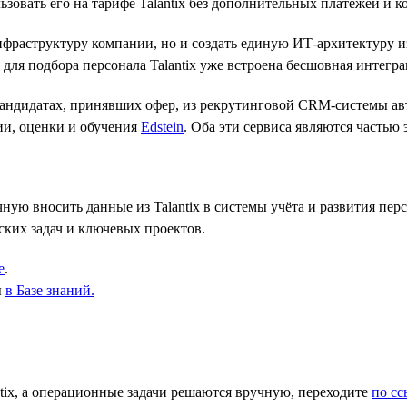
зовать его на тарифе Talantix без дополнительных платежей и к
нфраструктуру компании, но и создать единую ИТ-архитектуру и
для подбора персонала Talantix уже встроена бесшовная интегра
кандидатах, принявших офер, из рекрутинговой CRM-системы ав
ии, оценки и обучения
Edstein
. Оба эти сервиса являются частью 
ую вносить данные из Talantix в системы учёта и развития перс
ских задач и ключевых проектов.
е
.
ы
в Базе знаний
.
ix, а операционные задачи решаются вручную, переходите
по сс