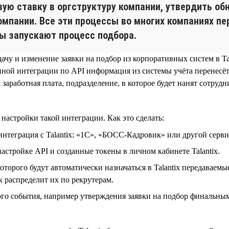
ую ставку в оргструктуру компании, утвердить об
омпании. Все эти процессы во многих компаниях п
ры запускают процесс подбора.
дачу и изменение заявки на подбор из корпоративных систем в T
ной интеграции по API информация из системы учёта перенесётся
 заработная плата, подразделение, в которое будет нанят сотр
астройки такой интеграции. Как это сделать:
теграция с Talantix: «1С», «БОСС-Кадровик» или другой сервис
стройке API и созданные токены в личном кабинете Talantix.
которого будут автоматически назначаться в Talantix передаваем
к распределит их по рекрутерам.
ого события, например утверждения заявки на подбор финальным