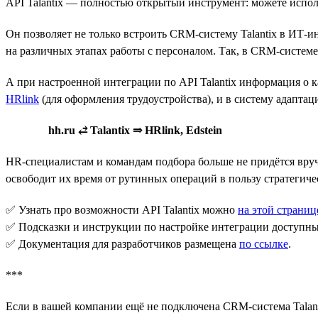
API Talantix — полностью открытый инструмент: можете исполь
Он позволяет не только встроить CRM-систему Talantix в ИТ-и
на различных этапах работы с персоналом. Так, в CRM-системе 
А при настроенной интеграции по API Talantix информация о 
HRlink
(для оформления трудоустройства), и в систему адаптац
hh.ru ⥄ Talantix ⇒ HRlink, Edstein
HR-специалистам и командам подбора больше не придётся вручн
освободит их время от рутинных операций в пользу стратегиче
✅ Узнать про возможности API Talantix можно
на этой страниц
✅ Подсказки и инструкции по настройке интеграции доступн
✅ Документация для разработчиков размещена
по ссылке
.
***
Если в вашей компании ещё не подключена CRM-система Talant