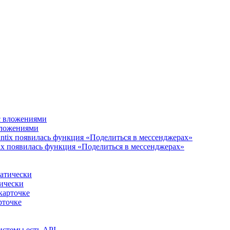
 вложениями
ix появилась функция «Поделиться в мессенджерах»
тически
рточке