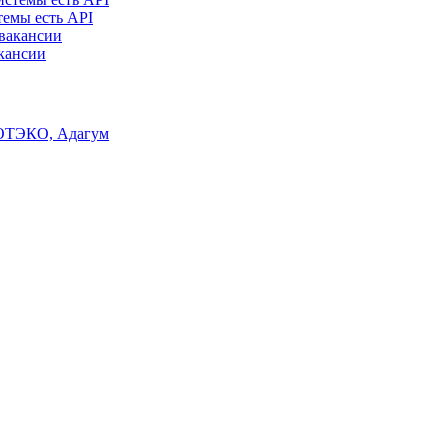
темы есть API
акансии
ОТЭКО, Адагум