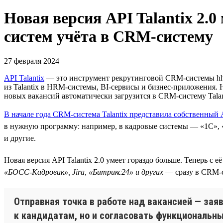
Новая версия API Talantix 2.
систем учёта в CRM-систему
27 февраля 2024
API Talantix
— это инструмент рекрутинговой СRM-системы hh.r
из Talantix в HRM-системы, BI-сервисы и бизнес-приложения. 
новых вакансий автоматически загрузится в CRM-систему Talan
В начале года CRM-система Talantix представила собственный 
в нужную программу: например, в кадровые системы — «1С», «Б
и другие.
Новая версия API Talantix 2.0 умеет гораздо больше. Теперь 
«БОСС-Кадровик», Jira, «Битрикс24» и других
— сразу в CRM-си
Отправная точка в работе над вакансией — заяв
к кандидатам, но и согласовать функциональн